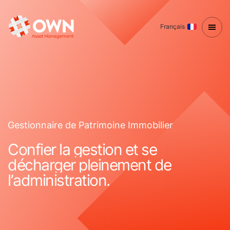
Français
G
e
s
t
i
o
n
n
a
i
r
e
d
e
P
a
t
r
i
m
o
i
n
e
I
m
m
o
b
i
l
i
e
r
C
o
n
f
i
e
r
l
a
g
e
s
t
i
o
n
e
t
s
e
d
é
c
h
a
r
g
e
r
p
l
e
i
n
e
m
e
n
t
d
e
l
’
a
d
m
i
n
i
s
t
r
a
t
i
o
n
.
Vous souhaitez vendre
un bien immobilier ?
Contactez-nous